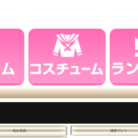
色白美肌
濃厚プレイ