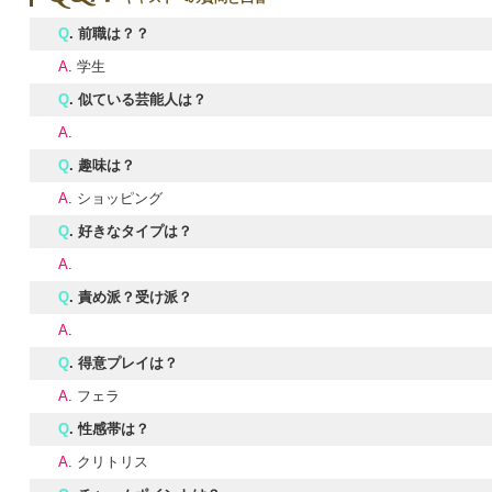
Q
. 前職は？？
A
. 学生
Q
. 似ている芸能人は？
A
.
Q
. 趣味は？
A
. ショッピング
Q
. 好きなタイプは？
A
.
Q
. 責め派？受け派？
A
.
Q
. 得意プレイは？
A
. フェラ
Q
. 性感帯は？
A
. クリトリス