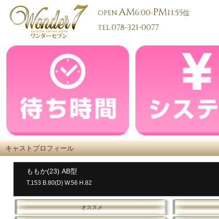
AM
PM
6:00
11:55
OPEN.
-
位
078-321-0077
TEL.
キャストプロフィール
ももか(23) AB型
T.153 B.80(D) W.56 H.82
オススメ