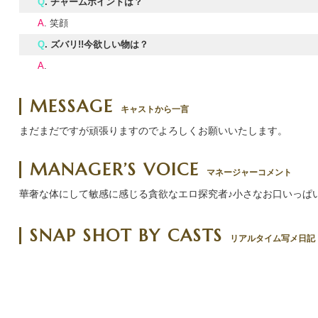
Q
. チャームポイントは？
A
. 笑顔
Q
. ズバリ!!今欲しい物は？
A
.
MESSAGE
キャストから一言
まだまだですが頑張りますのでよろしくお願いいたします。
MANAGER’S VOICE
マネージャーコメント
華奢な体にして敏感に感じる貪欲なエロ探究者♪小さなお口いっぱ
SNAP SHOT BY CASTS
リアルタイム写メ日記