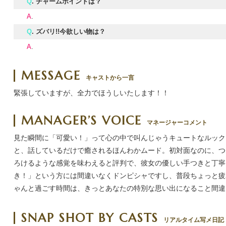
Q
. チャームポイントは？
A
.
Q
. ズバリ!!今欲しい物は？
A
.
MESSAGE
キャストから一言
緊張していますが、全力でほうしいたします！！
MANAGER’S VOICE
マネージャーコメント
見た瞬間に「可愛い！」って心の中で叫んじゃうキュートなルック
と、話しているだけで癒されるほんわかムード。初対面なのに、つ
ろけるような感覚を味わえると評判で、彼女の優しい手つきと丁寧
き！」という方には間違いなくドンピシャですし、普段ちょっと疲
ゃんと過ごす時間は、きっとあなたの特別な思い出になること間違
SNAP SHOT BY CASTS
リアルタイム写メ日記