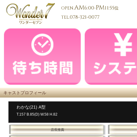
AM
PM
6:00
11:55
OPEN.
-
位
078-321-0077
TEL.
キャストプロフィール
わかな(21) A型
T.157 B.85(D) W.58 H.82
店長推薦