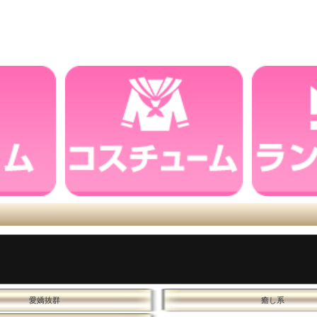
愛嬌抜群
癒し系