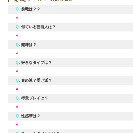
Q
. 前職は？？
A
.
Q
. 似ている芸能人は？
A
.
Q
. 趣味は？
A
.
Q
. 好きなタイプは？
A
.
Q
. 責め派？受け派？
A
.
Q
. 得意プレイは？
A
.
Q
. 性感帯は？
A
.